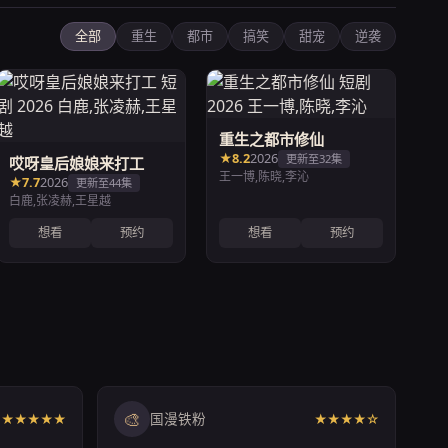
全部
重生
都市
搞笑
甜宠
逆袭
重生之都市修仙
★8.2
2026
更新至32集
哎呀皇后娘娘来打工
王一博,陈晓,李沁
★7.7
2026
更新至44集
白鹿,张凌赫,王星越
想看
预约
想看
预约
🎨
国漫铁粉
★★★★★
★★★★☆