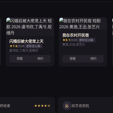
我在农村开民宿
★8.1
2026
更新至28集
闪婚后被大佬宠上天
黄渤,王迅,张艺兴
★7.8
2026
更新至52集
虞书欣,丁禹兮,祝绪丹
想看
预约
想看
预约
🎤
终结者
综艺收割机
★★★★☆