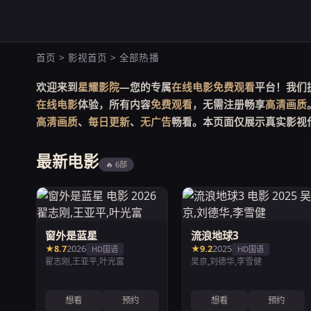
首页 > 影视首页 > 全部热播
欢迎来到
星耀影院
—您的专属
在线电影
免费观看
平台！我们
在线电影
体验，所有内容
免费观看
，无需注册畅享
高清画质
高清画质
、
每日更新
、
无广告
畅看。本页面仅展示真实影视
最新电影
🔥 6部
窗外是蓝星
流浪地球3
★8.7
2026
★9.2
2025
HD国语
HD国语
翟志刚,王亚平,叶光富
吴京,刘德华,李雪健
想看
预约
想看
预约