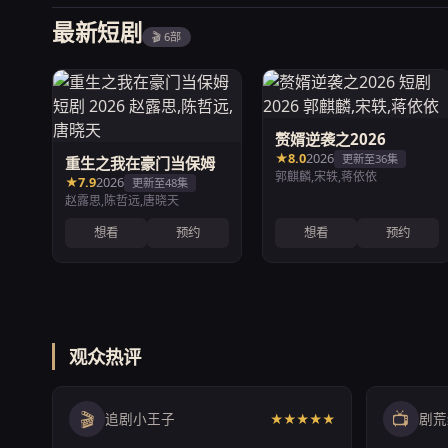
最新短剧
🎬 6部
赘婿逆袭之2026
★8.0
2026
更新至36集
重生之我在豪门当保姆
郭麒麟,宋轶,蒋依依
★7.9
2026
更新至48集
赵露思,陈哲远,唐晓天
想看
预约
想看
预约
观众热评
🎬
📺
追剧小王子
剧荒
★★★★★